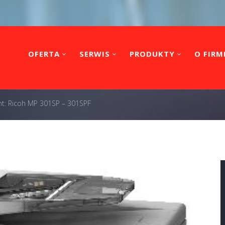
OFERTA
SERWIS
PRODUKTY
O FIRM
t: Ricoh MP 301SP – 301SPF