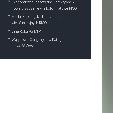
Ekonomiczne, oszczędne i efektywne -
nowe urządzenie wielkoformatowe RICOH
Medal Europejski dla urządzeń
wielofunkcyjnych RICOH
Linia Roku A3 MFP
Wyjątkowe Osiągnięcie w Kategorii
Łatwość Obsługi
Next item
...