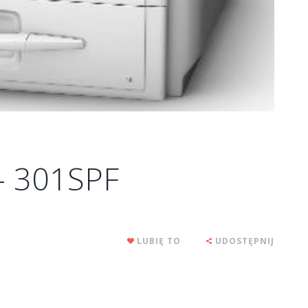
– 301SPF
LUBIĘ TO
UDOSTĘPNIJ