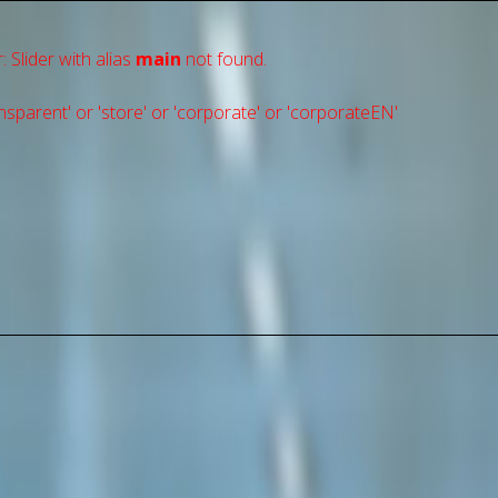
: Slider with alias
main
not found.
sparent' or 'store' or 'сorporate' or 'corporateEN'