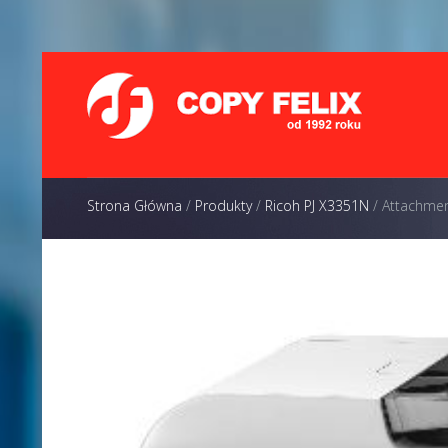
Strona Główna
/
Produkty
/
Ricoh PJ X3351N
/
Attachmen