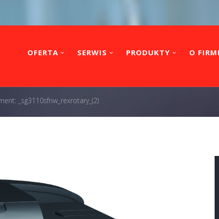
OFERTA
SERWIS
PRODUKTY
O FIRM
ment: _sg3110sfnw_rexrotary_(2)