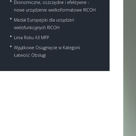
Ekonomiczne, oszczędne i efektywne -
nowe urządzenie wielkoformatowe RICOH
Medal Europejski dla urządzeń
wielofunkcyjnych RICOH
Linia Roku A3 MFP
Wyjątkowe Osiągnięcie w Kategorii
Łatwość Obsługi