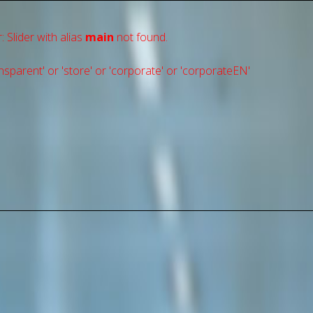
: Slider with alias
main
not found.
sparent' or 'store' or 'сorporate' or 'corporateEN'