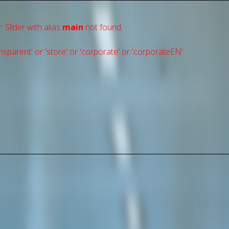
: Slider with alias
main
not found.
sparent' or 'store' or 'сorporate' or 'corporateEN'