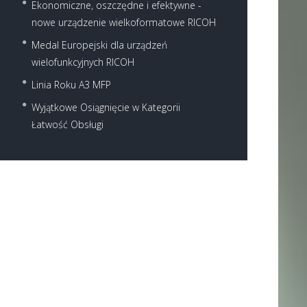
Ekonomiczne, oszczędne i efektywne -
nowe urządzenie wielkoformatowe RICOH
Medal Europejski dla urządzeń
wielofunkcyjnych RICOH
Linia Roku A3 MFP
Wyjątkowe Osiągnięcie w Kategorii
Łatwość Obsługi
Next item
pid702