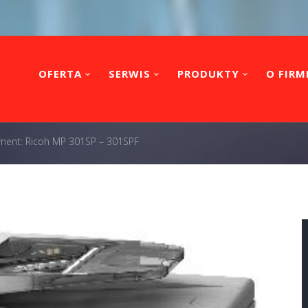
OFERTA
SERWIS
PRODUKTY
O FIRM
ment: Ricoh MP 301SP – 301SPF