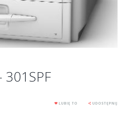
– 301SPF
LUBIĘ TO
UDOSTĘPNIJ