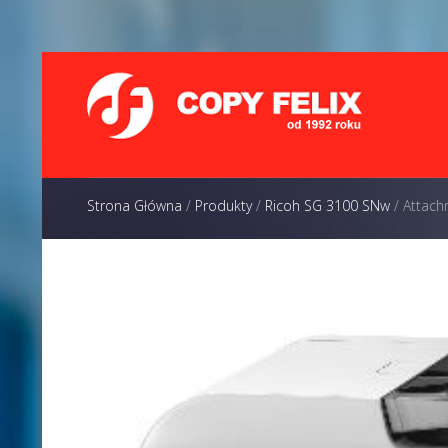
Strona Główna
/
Produkty
/
Ricoh SG 3100 SNw
/
Attach