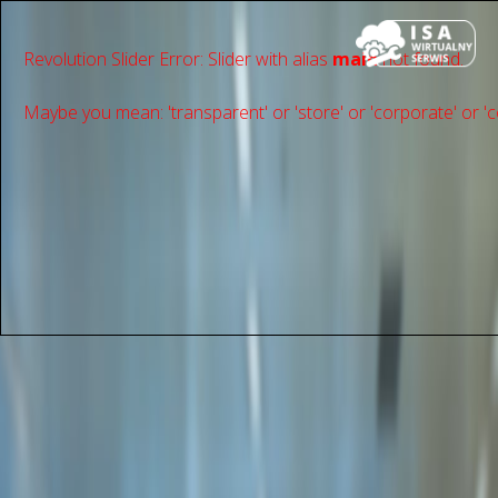
Revolution Slider Error: Slider with alias
main
not found.
Maybe you mean: 'transparent' or 'store' or 'сorporate' or 