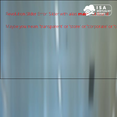
Revolution Slider Error: Slider with alias
main
not found.
Maybe you mean: 'transparent' or 'store' or 'сorporate' or 