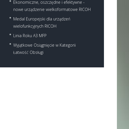
Ekonomiczne, oszczędne i efektywne -
nowe urządzenie wielkoformatowe RICOH
Medal Europejski dla urządzeń
wielofunkcyjnych RICOH
Next item
Linia Roku A3 MFP
Ricoh MP 301SP - 301SPF
Wyjątkowe Osiągnięcie w Kategorii
Łatwość Obsługi