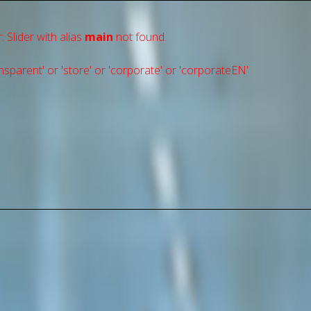
: Slider with alias
main
not found.
sparent' or 'store' or 'сorporate' or 'corporateEN'