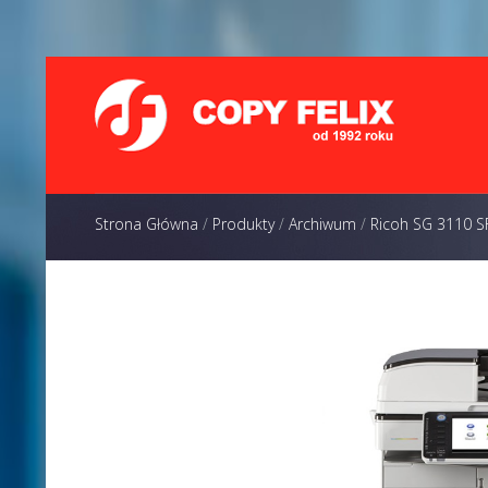
Strona Główna
/
Produkty
/
Archiwum
/
Ricoh SG 3110 