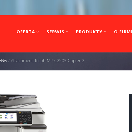
OFERTA
SERWIS
PRODUKTY
O FIRM
SFNw
/
Attachment: Ricoh-MP-C2503-Copier-2