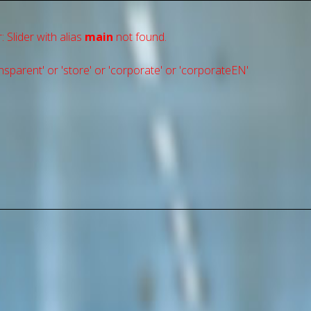
: Slider with alias
main
not found.
sparent' or 'store' or 'сorporate' or 'corporateEN'