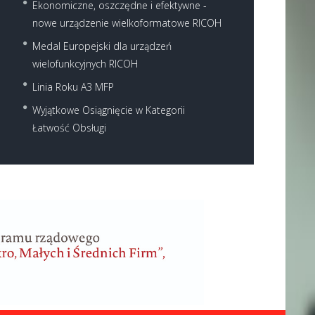
Ekonomiczne, oszczędne i efektywne -
nowe urządzenie wielkoformatowe RICOH
Medal Europejski dla urządzeń
wielofunkcyjnych RICOH
Linia Roku A3 MFP
Wyjątkowe Osiągnięcie w Kategorii
Łatwość Obsługi