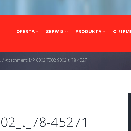
OFERTA
SERWIS
PRODUKTY
O FIRM
N
/
Attachment: MP 6002 7502 9002_t_78-45271
02_t_78-45271