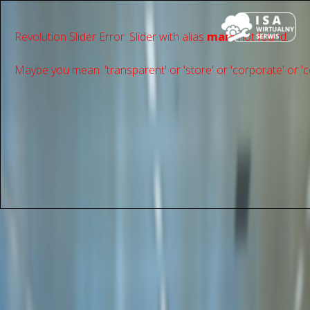
Revolution Slider Error: Slider with alias
main
not found.
Maybe you mean: 'transparent' or 'store' or 'сorporate' or 