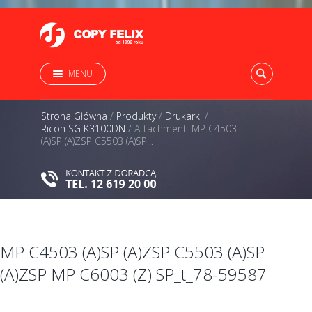
MENU
Strona Główna
/
Produkty
/
Drukarki
/
Ricoh SG K3100DN
/
Attachment: MP C4503
(A)SP (A)ZSP C5503 (A)SP...
MP C4503 (A)SP (A)ZSP C5503 (A)SP
(A)ZSP MP C6003 (Z) SP_t_78-59587