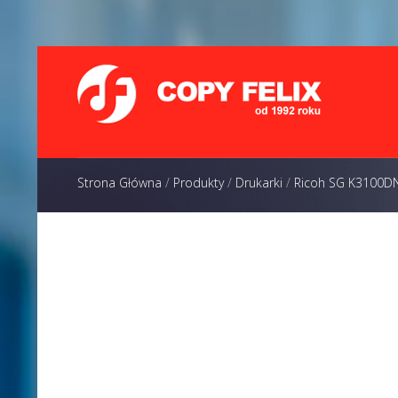
Strona Główna
/
Produkty
/
Drukarki
/
Ricoh SG K3100D