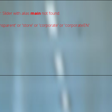
: Slider with alias
main
not found.
sparent' or 'store' or 'сorporate' or 'corporateEN'