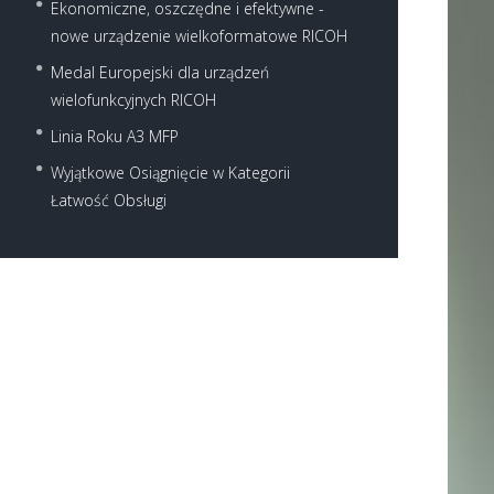
Ekonomiczne, oszczędne i efektywne -
nowe urządzenie wielkoformatowe RICOH
Medal Europejski dla urządzeń
wielofunkcyjnych RICOH
Linia Roku A3 MFP
Wyjątkowe Osiągnięcie w Kategorii
Next item
Łatwość Obsługi
pobrane