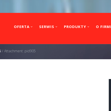
OFERTA
SERWIS
PRODUKTY
O FIRM
N
/
Attachment: pid905