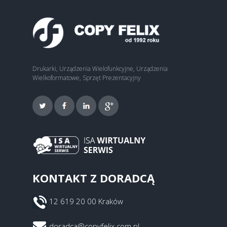
Drukarki, Urządzenia Wielofunkcyjne, Urządzenia
Wielkoformatowe, Sprzęt Prezentacyjny
KONTAKT Z DORADCĄ
12 619 20 00 Kraków
doradca@copyfelix.com.pl