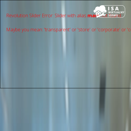
Revolution Slider Error: Slider with alias
main
not found.
Maybe you mean: 'transparent' or 'store' or 'сorporate' or 