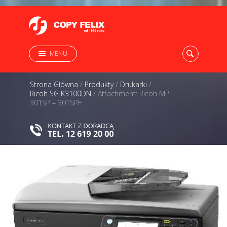
MENU
Strona Główna
/
Produkty
/
Drukarki
/
Ricoh SG K3100DN
/
Attachment: Ricoh MP
301SP – 301SPF