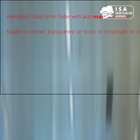
Revolution Slider Error: Slider with alias
main
not found.
Maybe you mean: 'transparent' or 'store' or 'сorporate' or 