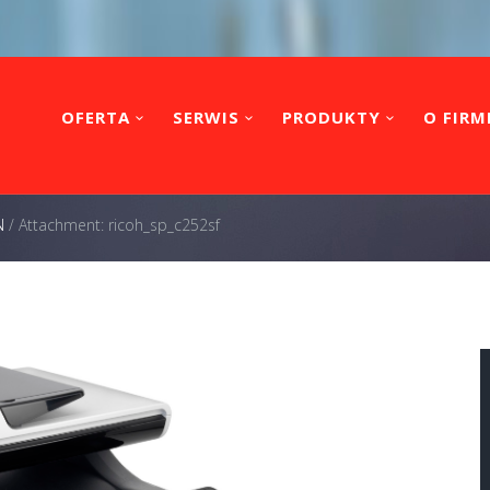
OFERTA
SERWIS
PRODUKTY
O FIRM
N
/
Attachment: ricoh_sp_c252sf