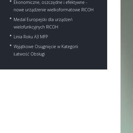
Ekonomiczne, oszczędne i efektywne -
nowe urządzenie wielkoformatowe RICOH
Medal Europejski dla urządzeń
Next item
wielofunkcyjnych RICOH
Ricoh MP 301SP - 301SPF
Linia Roku A3 MFP
Wyjątkowe Osiągnięcie w Kategorii
Łatwość Obsługi