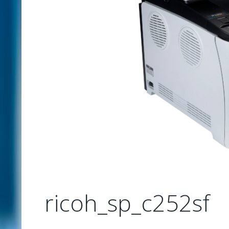
-large
ricoh_sp_c252sf