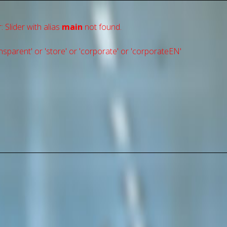
: Slider with alias
main
not found.
sparent' or 'store' or 'сorporate' or 'corporateEN'