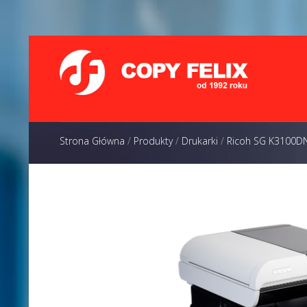
Strona Główna
/
Produkty
/
Drukarki
/
Ricoh SG K3100D