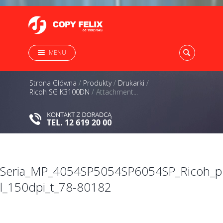
MENU
Strona Główna
/
Produkty
/
Drukarki
/
Ricoh SG K3100DN
/
Attachment...
Seria_MP_4054SP5054SP6054SP_Ricoh_p
l_150dpi_t_78-80182