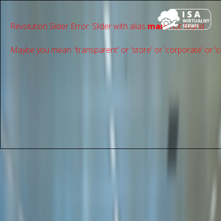
Revolution Slider Error: Slider with alias
main
not found.
Maybe you mean: 'transparent' or 'store' or 'сorporate' or 