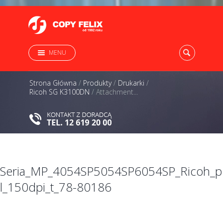
MENU
Strona Główna
/
Produkty
/
Drukarki
/
Ricoh SG K3100DN
/
Attachment...
Seria_MP_4054SP5054SP6054SP_Ricoh_p
l_150dpi_t_78-80186