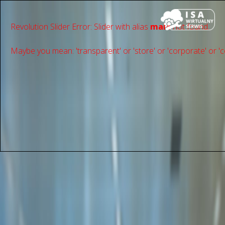
Revolution Slider Error: Slider with alias
main
not found.
Maybe you mean: 'transparent' or 'store' or 'сorporate' or 