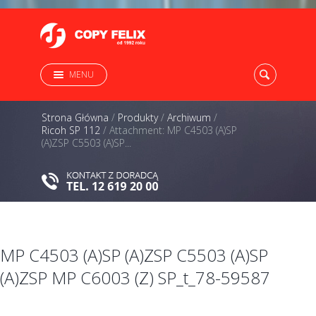
MENU
Strona Główna
/
Produkty
/
Archiwum
/
Ricoh SP 112
/
Attachment: MP C4503 (A)SP
(A)ZSP C5503 (A)SP...
MP C4503 (A)SP (A)ZSP C5503 (A)SP
(A)ZSP MP C6003 (Z) SP_t_78-59587