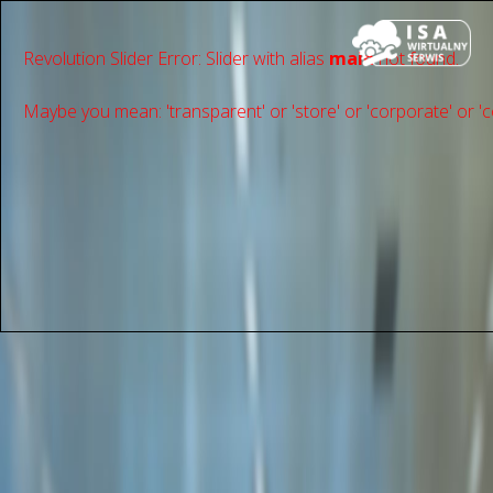
Revolution Slider Error: Slider with alias
main
not found.
Maybe you mean: 'transparent' or 'store' or 'сorporate' or 