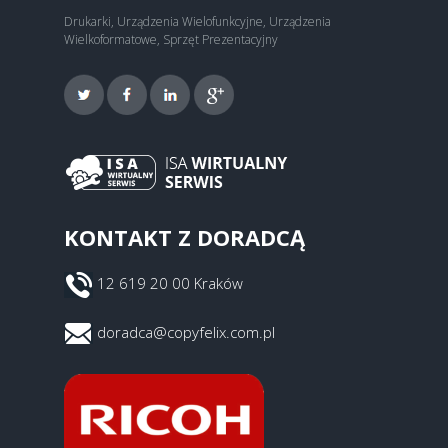
Drukarki, Urządzenia Wielofunkcyjne, Urządzenia
Wielkoformatowe, Sprzęt Prezentacyjny
KONTAKT Z DORADCĄ
12 619 20 00 Kraków
doradca@copyfelix.com.pl