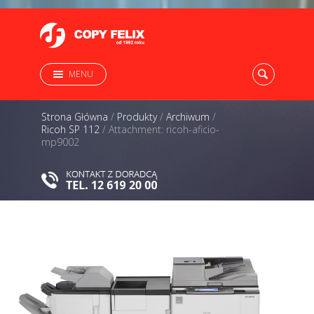
MENU
Strona Główna
/
Produkty
/
Archiwum
/
Ricoh SP 112
/
Attachment: ricoh-aficio-
mp9002