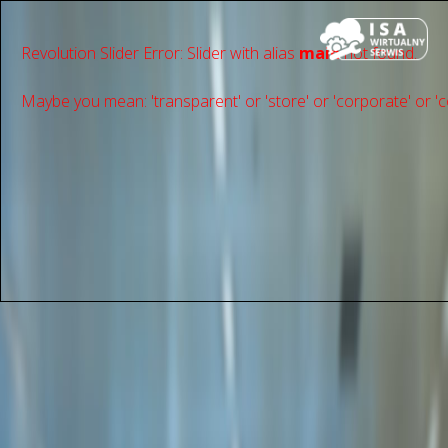
Revolution Slider Error: Slider with alias
main
not found.
Maybe you mean: 'transparent' or 'store' or 'сorporate' or 