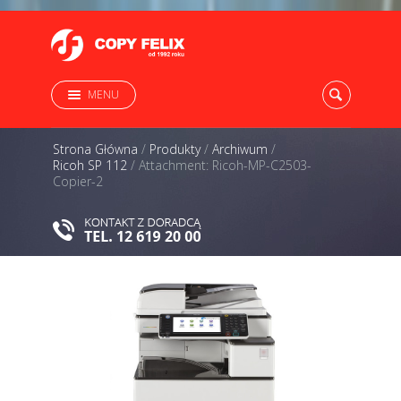
MENU
Strona Główna
/
Produkty
/
Archiwum
/
Ricoh SP 112
/
Attachment: Ricoh-MP-C2503-
Copier-2