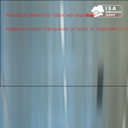
Revolution Slider Error: Slider with alias
main
not found.
Maybe you mean: 'transparent' or 'store' or 'сorporate' or 