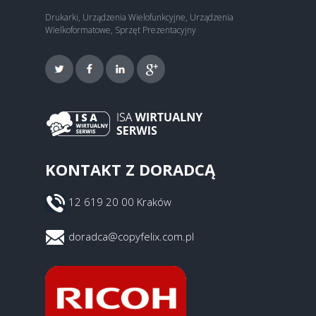
Drukarki, Urządzenia Wielofunkcyjne, Urządzenia
Wielkoformatowe, Sprzęt Prezentacyjny
KONTAKT Z DORADCĄ
12 619 20 00 Kraków
doradca@copyfelix.com.pl