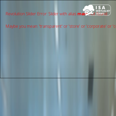
Revolution Slider Error: Slider with alias
main
not found.
Maybe you mean: 'transparent' or 'store' or 'сorporate' or 