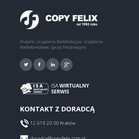
Drukarki, Urządzenia Wielofunkcyjne, Urządzenia
Wielkoformatowe, Sprzęt Prezentacyjny
KONTAKT Z DORADCĄ
12 619 20 00 Kraków
doradca@copyfelix.com.pl