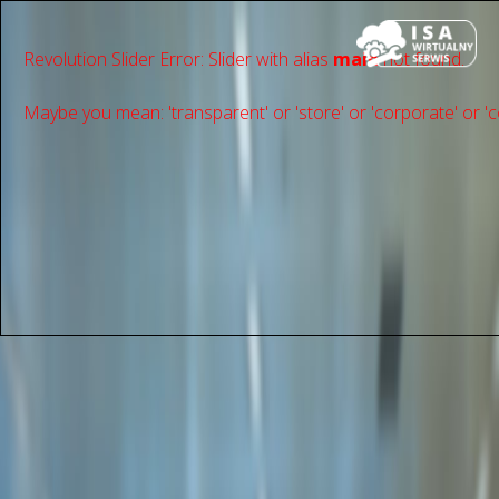
Revolution Slider Error: Slider with alias
main
not found.
Maybe you mean: 'transparent' or 'store' or 'сorporate' or 