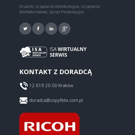
Drukarki, Urządzenia Wielofunkcyjne, Urządzenia
Wielkoformatowe, Sprzęt Prezentacyjny
KONTAKT Z DORADCĄ
12 619 20 00 Kraków
doradca@copyfelix.com.pl