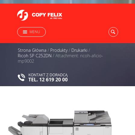
MENU
Strona Główna
/
Produkty
/
Drukarki
/
Ricoh SP C252DN
/
Attachment: ricoh-aficio-
mp9002