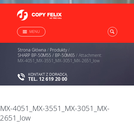
MENU
Strona Główna
/
Produkty
/
SHARP BP-50M55 / BP-50M65
/
Attachment:
MX-4051_MX-3551_MX-3051_MX-2651_low
MX-4051_MX-3551_MX-3051_MX-
2651_low