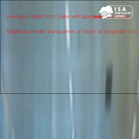
Revolution Slider Error: Slider with alias
main
not found.
Maybe you mean: 'transparent' or 'store' or 'сorporate' or 