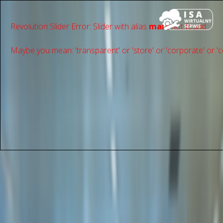
Revolution Slider Error: Slider with alias
main
not found.
Maybe you mean: 'transparent' or 'store' or 'сorporate' or 