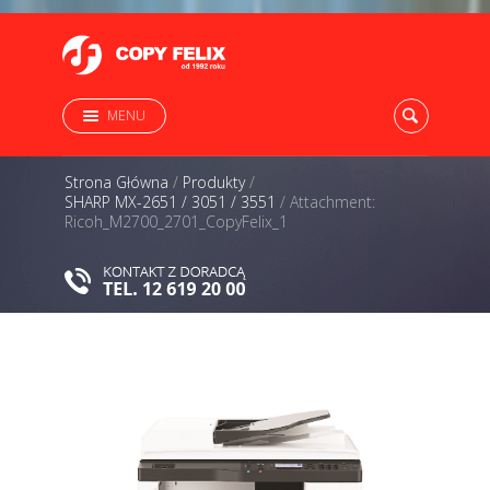
MENU
Strona Główna
/
Produkty
/
SHARP MX-2651 / 3051 / 3551
/
Attachment:
Ricoh_M2700_2701_CopyFelix_1