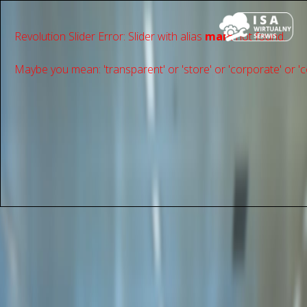
Revolution Slider Error: Slider with alias
main
not found.
Maybe you mean: 'transparent' or 'store' or 'сorporate' or 