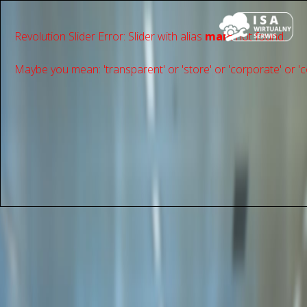
Revolution Slider Error: Slider with alias
main
not found.
Maybe you mean: 'transparent' or 'store' or 'сorporate' or 