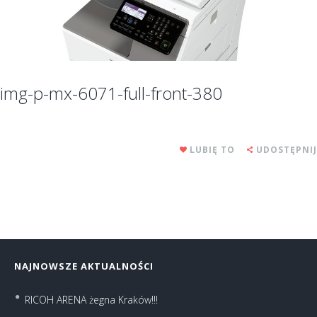
img-p-mx-6071-full-front-380
LUBIĘ TO
UDOSTĘPNIJ
NAJNOWSZE AKTUALNOŚCI
RICOH ARENA żegna Kraków!!!