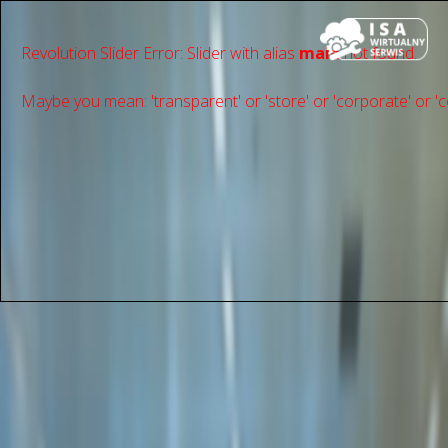
Revolution Slider Error: Slider with alias
main
not found.
Maybe you mean: 'transparent' or 'store' or 'сorporate' or 