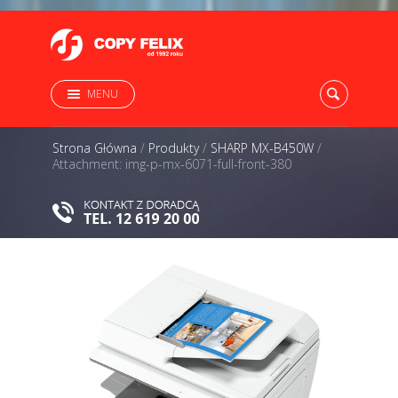
MENU
Strona Główna
/
Produkty
/
SHARP MX-B450W
/
Attachment: img-p-mx-6071-full-front-380