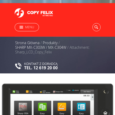
MENU
Strona Główna
/
Produkty
/
SHARP MX-C303W / MX-C304W
/
Attachment:
Sharp_LCD_Copy_Felix