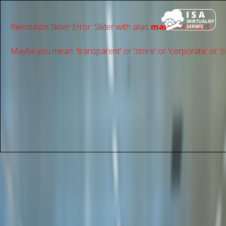
Revolution Slider Error: Slider with alias
main
not found.
Maybe you mean: 'transparent' or 'store' or 'сorporate' or 