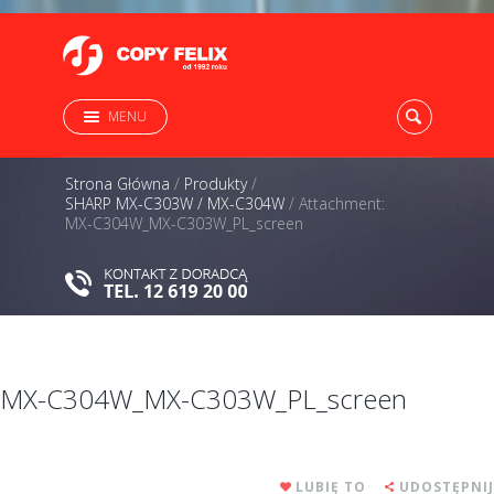
MENU
Strona Główna
/
Produkty
/
SHARP MX-C303W / MX-C304W
/
Attachment:
MX-C304W_MX-C303W_PL_screen
MX-C304W_MX-C303W_PL_screen
LUBIĘ TO
UDOSTĘPNIJ