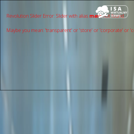
Revolution Slider Error: Slider with alias
main
not found.
Maybe you mean: 'transparent' or 'store' or 'сorporate' or 