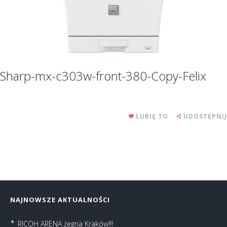
Sharp-mx-c303w-front-380-Copy-Felix
LUBIĘ TO
UDOSTĘPNIJ
NAJNOWSZE AKTUALNOŚCI
RICOH ARENA żegna Kraków!!!