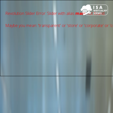
Revolution Slider Error: Slider with alias
main
not found.
Maybe you mean: 'transparent' or 'store' or 'сorporate' or 