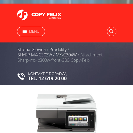
MENU
Strona Główna
/
Produkty
/
SHARP MX-C303W / MX-C304W
/
Attachment:
Sharp-mx-c303w-front-380-Copy-Felix