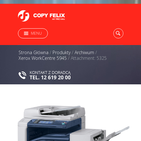
MENU
Strona Główna
/
Produkty
/
Archiwum
/
Xerox WorkCentre 5945
/
Attachment: 5325