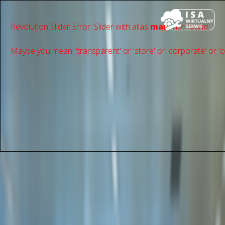
Revolution Slider Error: Slider with alias
main
not found.
Maybe you mean: 'transparent' or 'store' or 'сorporate' or 