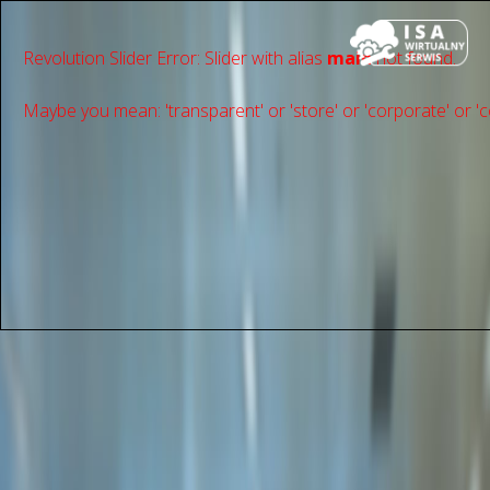
Revolution Slider Error: Slider with alias
main
not found.
Maybe you mean: 'transparent' or 'store' or 'сorporate' or 