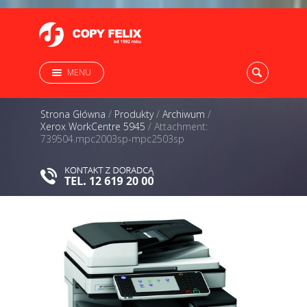
MENU
Strona Główna
/
Produkty
/
Archiwum
/
Xerox WorkCentre 5945
/
Attachment:
739504.mpc2003sp-mpc2503sp