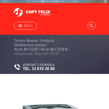
MENU
Strona Główna
/
Products
/
Multifunction printer
/
Ricoh IM C320F i Ricoh IM C320FW
/
Attachment: Aficio MP 301SP