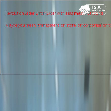
Revolution Slider Error: Slider with alias
main
not found.
Maybe you mean: 'transparent' or 'store' or 'сorporate' or 