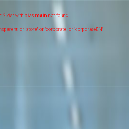
: Slider with alias
main
not found.
sparent' or 'store' or 'сorporate' or 'corporateEN'