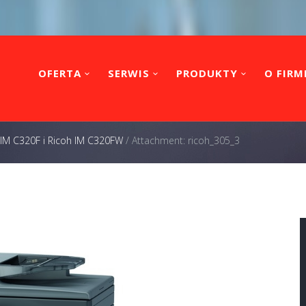
OFERTA
SERWIS
PRODUKTY
O FIRM
 IM C320F i Ricoh IM C320FW
/
Attachment: ricoh_305_3