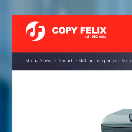
Strona Główna
/
Products
/
Multifunction printer
/
Ricoh