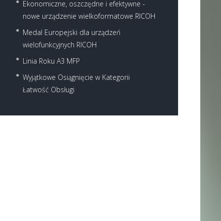
Ekonomiczne, oszczędne i efektywne -
nowe urządzenie wielkoformatowe RICOH
Medal Europejski dla urządzeń
wielofunkcyjnych RICOH
Linia Roku A3 MFP
Wyjątkowe Osiągnięcie w Kategorii
Next item
Łatwość Obsługi
ricoh-aficio-mp-c305spf