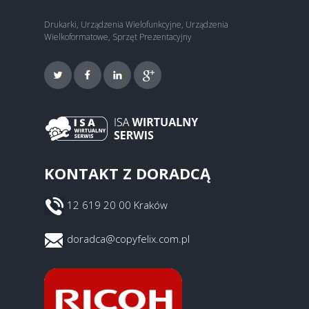
Drukarki, Urządzenia Wielofunkcyjne, Urządzenia
Wielkoformatowe, Sprzęt Prezentacyjny
KONTAKT Z DORADCĄ
12 619 20 00 Kraków
doradca@copyfelix.com.pl