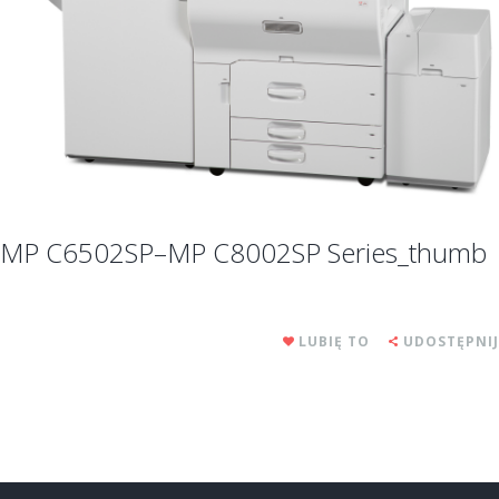
MP C6502SP–MP C8002SP Series_thumb
LUBIĘ TO
UDOSTĘPNIJ