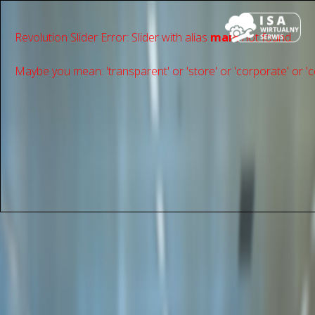
Revolution Slider Error: Slider with alias
main
not found.
Maybe you mean: 'transparent' or 'store' or 'сorporate' or 