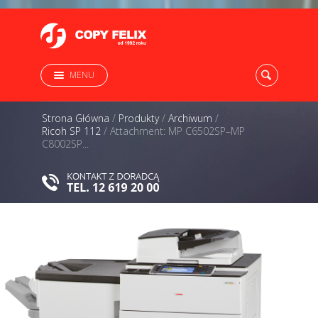
MENU
Strona Główna
/
Produkty
/
Archiwum
/
Ricoh SP 112
/
Attachment: MP C6502SP–MP
C8002SP...