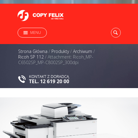
MENU
Strona Główna
/
Produkty
/
Archiwum
/
Ricoh SP 112
/
Attachment: Ricoh_MP-
C6502SP_MP-C8002SP_300dpi