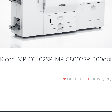
Ricoh_MP-C6502SP_MP-C8002SP_300dpi
LUBIĘ TO
UDOSTĘPNIJ