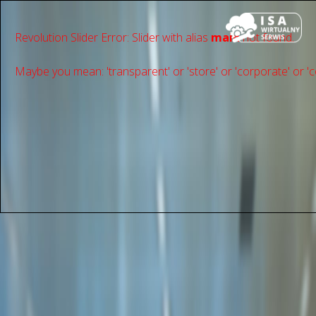
Revolution Slider Error: Slider with alias
main
not found.
Maybe you mean: 'transparent' or 'store' or 'сorporate' or 