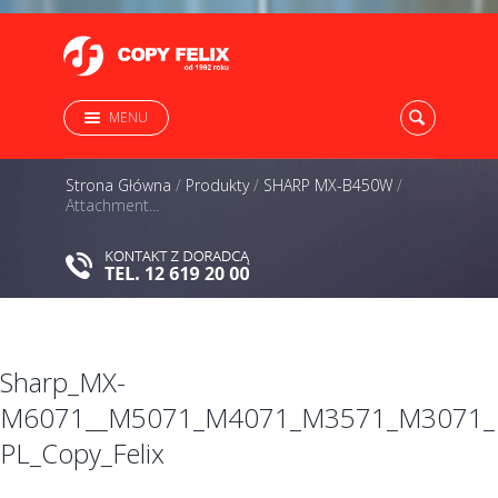
MENU
Strona Główna
/
Produkty
/
SHARP MX-B450W
/
Attachment...
Sharp_MX-
M6071__M5071_M4071_M3571_M3071_
PL_Copy_Felix