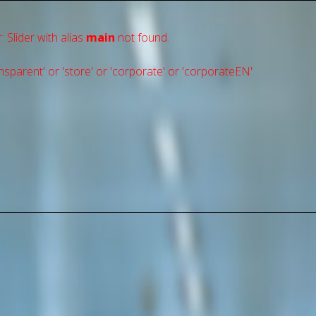
: Slider with alias
main
not found.
sparent' or 'store' or 'сorporate' or 'corporateEN'