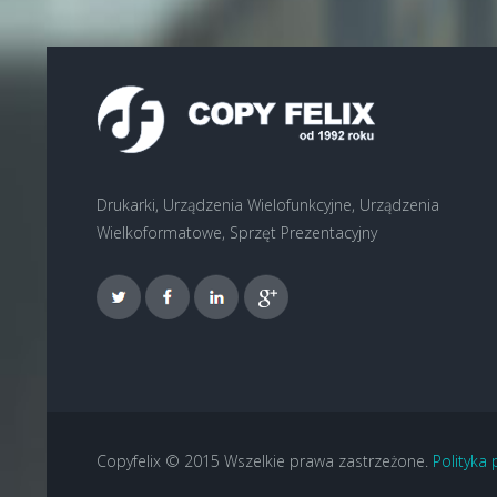
Drukarki, Urządzenia Wielofunkcyjne, Urządzenia
Wielkoformatowe, Sprzęt Prezentacyjny
Copyfelix © 2015 Wszelkie prawa zastrzeżone.
Polityka