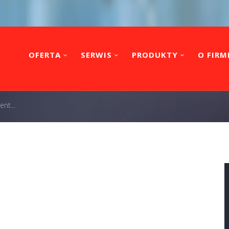
OFERTA
SERWIS
PRODUKTY
O FIRM
nt...