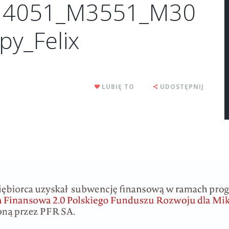
4051_M3551_M30
y_Felix
LUBIĘ TO
UDOSTĘPNIJ