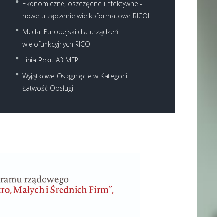
Ekonomiczne, oszczędne i efektywne -
nowe urządzenie wielkoformatowe RICOH
Medal Europejski dla urządzeń
wielofunkcyjnych RICOH
Linia Roku A3 MFP
Wyjątkowe Osiągnięcie w Kategorii
Łatwość Obsługi