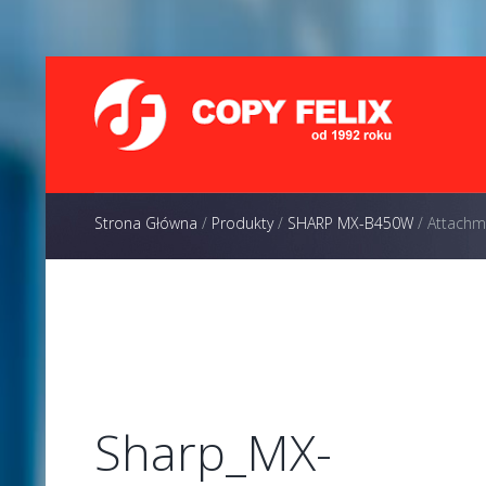
Strona Główna
/
Produkty
/
SHARP MX-B450W
/
Attachme
ont-
Sharp_MX-