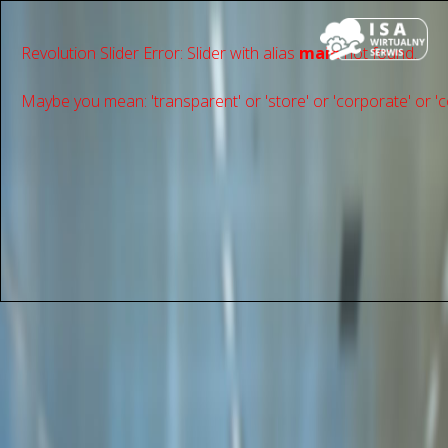
Revolution Slider Error: Slider with alias
main
not found.
Maybe you mean: 'transparent' or 'store' or 'сorporate' or 