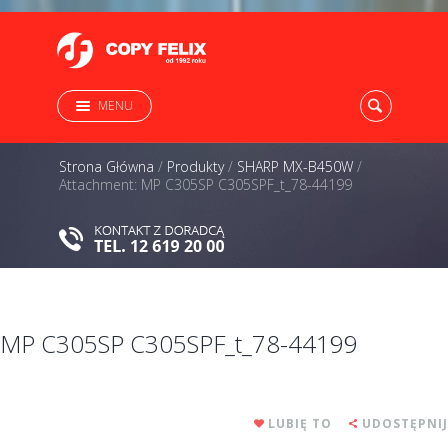
MENU
Strona Główna
/
Produkty
/
SHARP MX-B450W
/
Attachment: MP C305SP C305SPF_t_78-44199
MP C305SP C305SPF_t_78-44199
LUBIĘ TO
UDOSTĘPNIJ