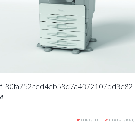
f_80fa752cbd4bb58d7a4072107dd3e82
a
LUBIĘ TO
UDOSTĘPNIJ