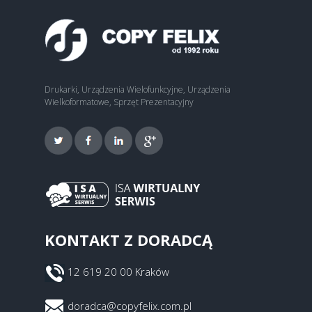
Drukarki, Urządzenia Wielofunkcyjne, Urządzenia
Wielkoformatowe, Sprzęt Prezentacyjny
KONTAKT Z DORADCĄ
12 619 20 00 Kraków
doradca@copyfelix.com.pl