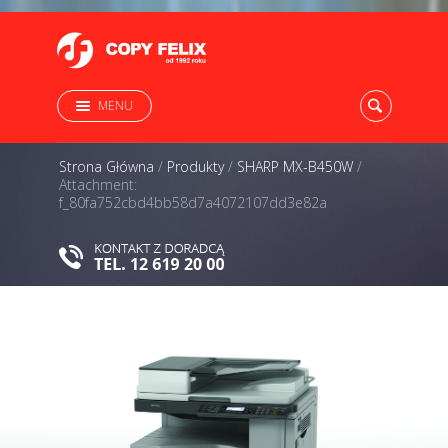
MENU
Strona Główna
/
Produkty
/
SHARP MX-B450W
/
Attachment:
f_80fa752cbd4bb58d7a4072107dd3e82a