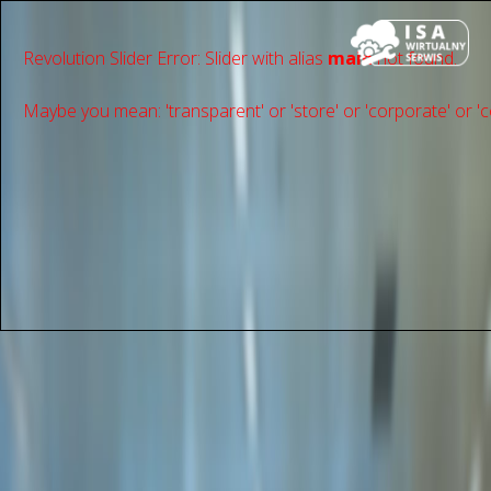
Revolution Slider Error: Slider with alias
main
not found.
Maybe you mean: 'transparent' or 'store' or 'сorporate' or 