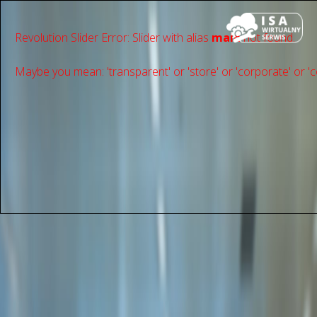
Revolution Slider Error: Slider with alias
main
not found.
Maybe you mean: 'transparent' or 'store' or 'сorporate' or 