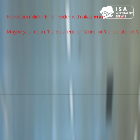
Revolution Slider Error: Slider with alias
main
not found.
Maybe you mean: 'transparent' or 'store' or 'сorporate' or 