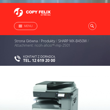
MENU
Strona Główna
/
Produkty
/
SHARP MX-B450W
/
Attachment: ricoh-aficio™-mp-2501