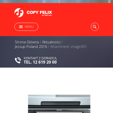
MENU
Strona Główna
/
Aktualności
/
Jessup Poland 2016
/
Attachment: image001