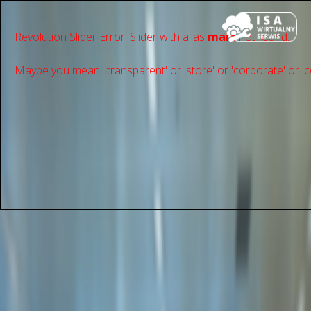
Revolution Slider Error: Slider with alias
main
not found.
Maybe you mean: 'transparent' or 'store' or 'сorporate' or 