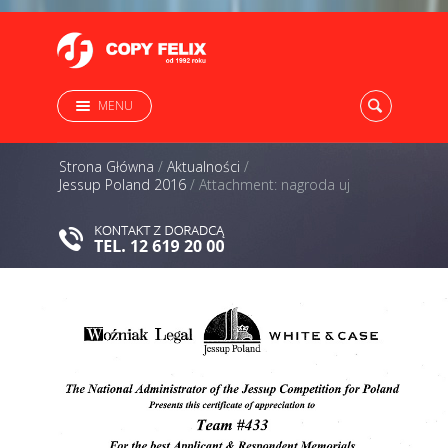
MENU
Strona Główna
/
Aktualności
/
Jessup Poland 2016
/
Attachment: nagroda uj