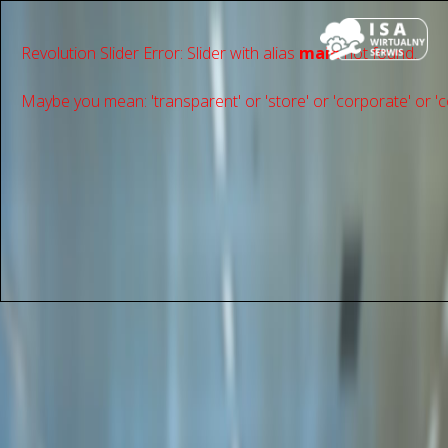
Revolution Slider Error: Slider with alias
main
not found.
Maybe you mean: 'transparent' or 'store' or 'сorporate' or 