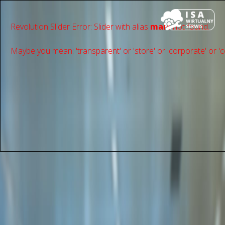
Revolution Slider Error: Slider with alias
main
not found.
Maybe you mean: 'transparent' or 'store' or 'сorporate' or 