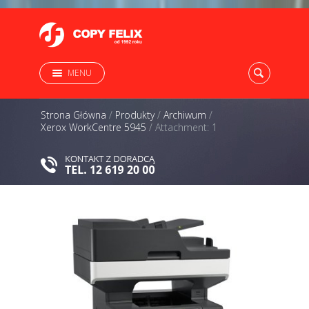
MENU
Strona Główna
/
Produkty
/
Archiwum
/
Xerox WorkCentre 5945
/
Attachment: 1