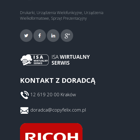
Drukarki, Urządzenia Wielofunkcyjne, Urządzenia
Wielkoformatowe, Sprzęt Prezentacyjny
KONTAKT Z DORADCĄ
12 619 20 00 Kraków
doradca@copyfelix.com.pl