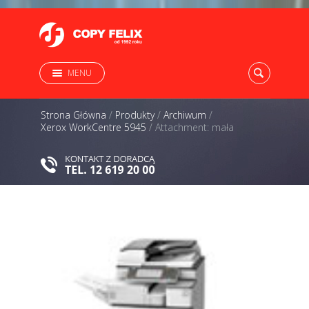
MENU
Strona Główna
/
Produkty
/
Archiwum
/
Xerox WorkCentre 5945
/
Attachment: mała