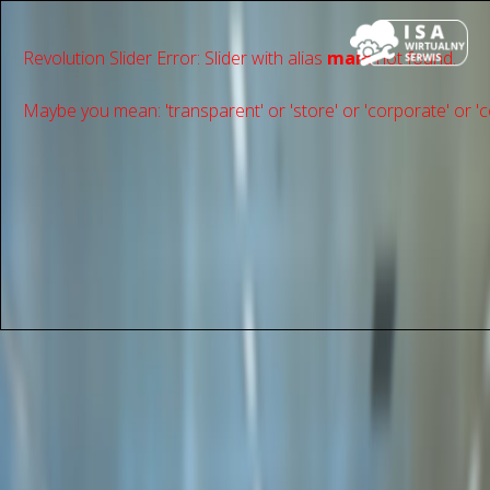
Revolution Slider Error: Slider with alias
main
not found.
Maybe you mean: 'transparent' or 'store' or 'сorporate' or 