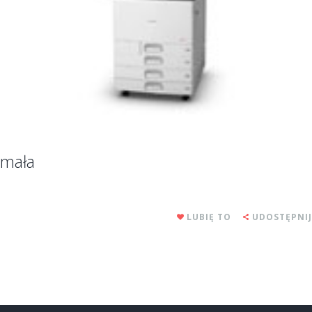
mała
LUBIĘ TO
UDOSTĘPNIJ