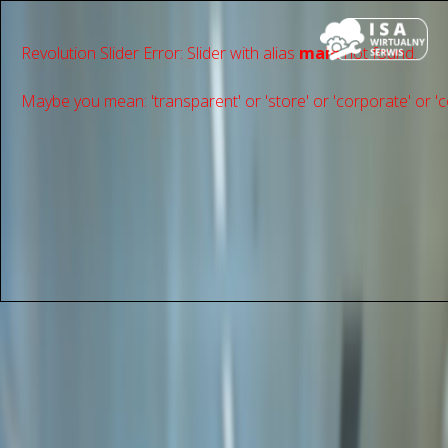
Revolution Slider Error: Slider with alias
main
not found.
Maybe you mean: 'transparent' or 'store' or 'сorporate' or 