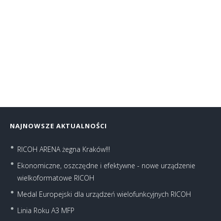
SHARP MX-B450W
Urządzenie wielofunkcyjne Sharp MX-B450W
NAJNOWSZE AKTUALNOŚCI
RICOH ARENA żegna Kraków!!!
Ekonomiczne, oszczędne i efektywne - nowe urządzenie
wielkoformatowe RICOH
Medal Europejski dla urządzeń wielofunkcyjnych RICOH
Linia Roku A3 MFP